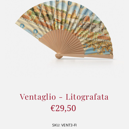
Ventaglio - Litografata
€29,50
Prezzo
di
listino
SKU:
VENT3-FI