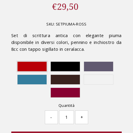
€29,50
Prezzo
di
listino
SKU:
SETPIUMA-ROSS
Set di scrittura antica con elegante piuma
disponibile in diversi colori, pennino e inchiostro da
8cc con tappo sigillato in ceralacca.
Quantità
-
+