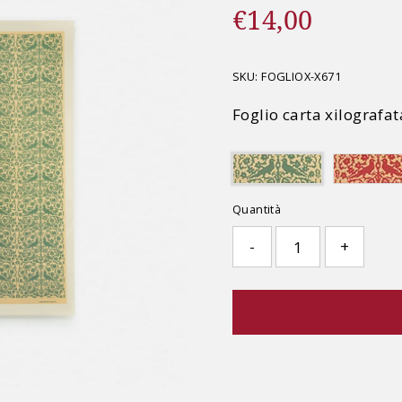
€14,00
Prezzo
di
listino
SKU:
FOGLIOX-X671
Foglio carta xilografat
Quantità
-
+