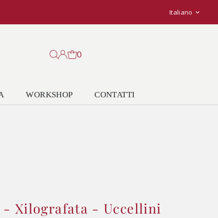
Lingu
Italiano
0
A
WORKSHOP
CONTATTI
 - Xilografata - Uccellini