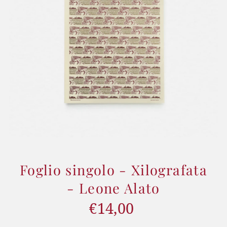
Foglio singolo - Xilografata
- Leone Alato
€14,00
Prezzo
di