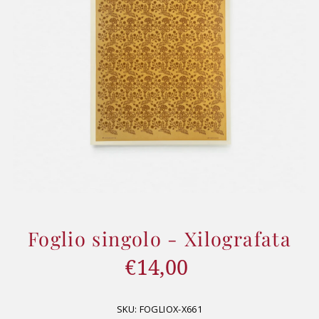
Foglio singolo - Xilografata
€14,00
Prezzo
di
listino
SKU:
FOGLIOX-X661