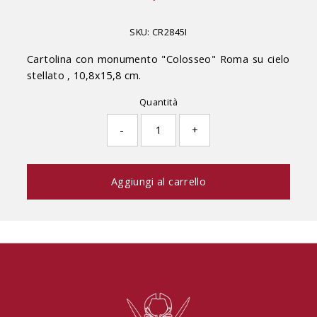
di
listino
SKU:
CR2845I
Cartolina con monumento "Colosseo" Roma su cielo
stellato , 10,8x15,8 cm.
Quantità
-
+