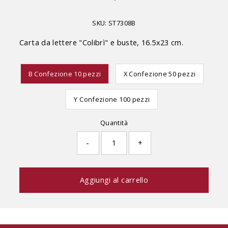
di
listino
SKU:
ST7308B
Carta da lettere "Colibrì" e buste, 16.5x23 cm.
B Confezione 10 pezzi
X Confezione 50 pezzi
Y Confezione 100 pezzi
Quantità
-
+