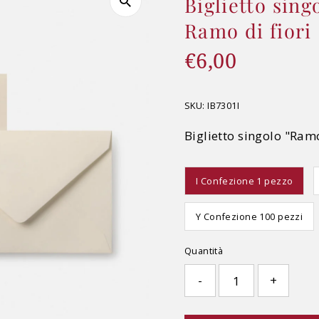
Biglietto sing
Ramo di fiori
€6,00
Prezzo
di
listino
SKU:
IB7301I
Biglietto singolo "Ramo
I Confezione 1 pezzo
Y Confezione 100 pezzi
Quantità
-
+