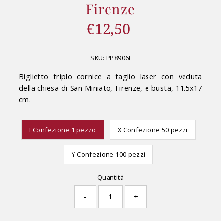
Firenze
€12,50
Prezzo
di
listino
SKU:
PP8906I
Biglietto triplo cornice a taglio laser con veduta
della chiesa di San Miniato, Firenze, e busta, 11.5x17
cm.
I Confezione 1 pezzo
X Confezione 50 pezzi
Y Confezione 100 pezzi
Quantità
-
+