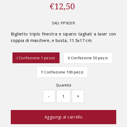
€12,50
Prezzo
di
listino
SKU:
PP9207I
Biglietto triplo finestra e sipario tagliati a laser con
coppia di maschere, e busta, 11.5x17 cm.
I Confezione 1 pezzo
X Confezione 50 pezzi
Y Confezione 100 pezzi
Quantità
-
+